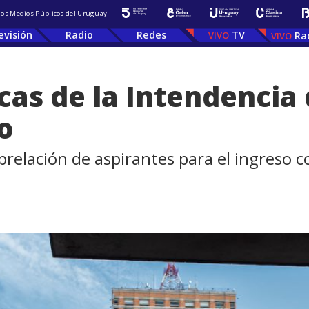
 los Medios Públicos del Uruguay
evisión
Radio
Redes
TV
Ra
cas de la Intendencia
o
 prelación de aspirantes para el ingreso