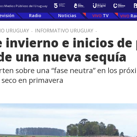
 los Medios Públicos del Uruguay
evisión
Radio
Noticias
TV
Ra
IO URUGUAY
.
INFORMATIVO URUGUAY
.
 invierno e inicios d
de una nueva sequía
rten sobre una “fase neutra” en los próx
s seco en primavera