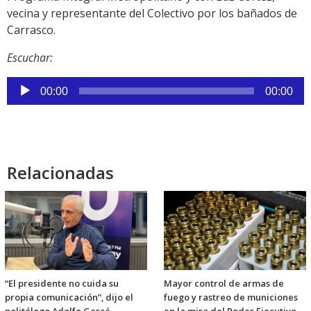
vecina y representante del Colectivo por los bañados de
Carrasco.
Escuchar:
Reproductor
00:00
00:00
de
audio
Relacionadas
“El presidente no cuida su
Mayor control de armas de
propia comunicación”, dijo el
fuego y rastreo de municiones
politólogo Adolfo Garcé
en la mira del Poder Ejecutivo