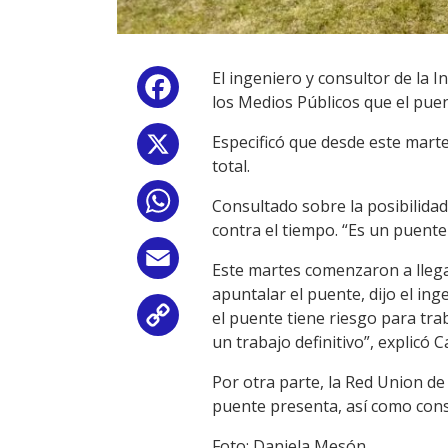
El ingeniero y consultor de la 
Facebook
los Medios Públicos que el puen
Especificó que desde este mart
X
total.
WhatsApp
Consultado sobre la posibilidad
contra el tiempo. “Es un puente 
Email
Este martes comenzaron a llega
apuntalar el puente, dijo el i
el puente tiene riesgo para tr
Copy
un trabajo definitivo”, explicó C
Link
Por otra parte, l
a Red Union de 
puente presenta, así como consu
Foto: Daniela Mesón