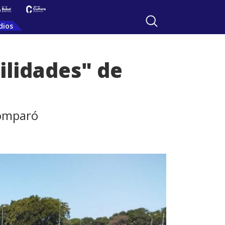
dios
ilidades" de
comparó