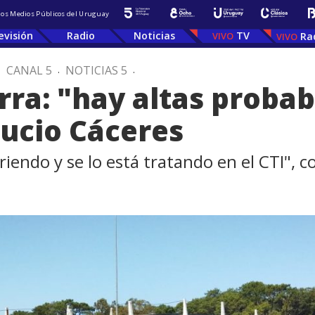
 los Medios Públicos del Uruguay
evisión
Radio
Noticias
TV
Ra
.
CANAL 5
.
NOTICIAS 5
.
rra: "hay altas probab
Lucio Cáceres
iendo y se lo está tratando en el CTI", 