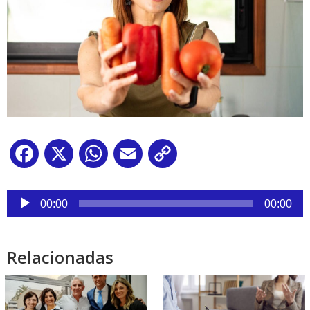
Facebook
X
WhatsApp
Email
Copy
Link
Reproductor
de
00:00
00:00
audio
Relacionadas