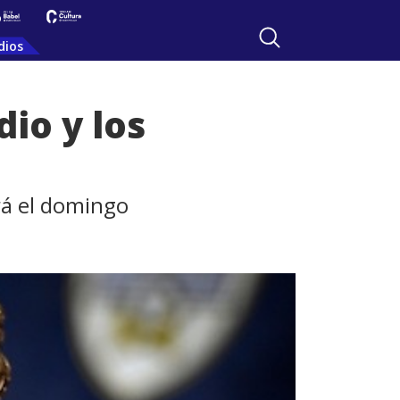
dios
io y los
rá el domingo