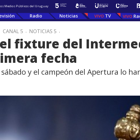
 los Medios Públicos del Uruguay
evisión
Radio
Noticias
TV
Ra
.
CANAL 5
.
NOTICIAS 5
.
l fixture del Intermed
rimera fecha
 sábado y el campeón del Apertura lo ha