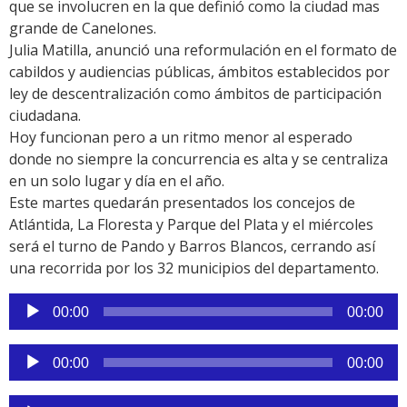
que se involucren en la que definió como la ciudad mas
grande de Canelones.
Julia Matilla, anunció una reformulación en el formato de
cabildos y audiencias públicas, ámbitos establecidos por
ley de descentralización como ámbitos de participación
ciudadana.
Hoy funcionan pero a un ritmo menor al esperado
donde no siempre la concurrencia es alta y se centraliza
en un solo lugar y día en el año.
Este martes quedarán presentados los concejos de
Atlántida, La Floresta y Parque del Plata y el miércoles
será el turno de Pando y Barros Blancos, cerrando así
una recorrida por los 32 municipios del departamento.
Reproductor
00:00
00:00
de
audio
Reproductor
00:00
00:00
de
audio
Reproductor