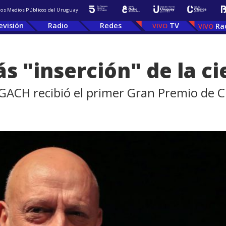
 los Medios Públicos del Uruguay
evisión
Radio
Redes
TV
Ra
 "inserción" de la cie
 GACH recibió el primer Gran Premio de C