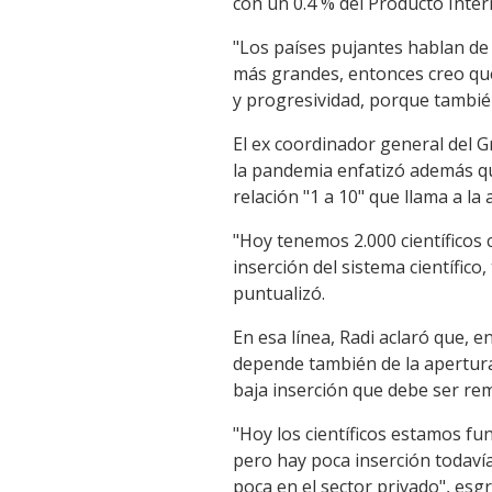
con un 0.4 % del Producto Inter
"Los países pujantes hablan de 
más grandes, entonces creo qu
y progresividad, porque también
El ex coordinador general del 
la pandemia enfatizó además que 
relación "1 a 10" que llama a la 
"Hoy tenemos 2.000 científicos
inserción del sistema científico
puntualizó.
En esa línea, Radi aclaró que, 
depende también de la apertura
baja inserción que debe ser re
"Hoy los científicos estamos fu
pero hay poca inserción todavía
poca en el sector privado", esgr