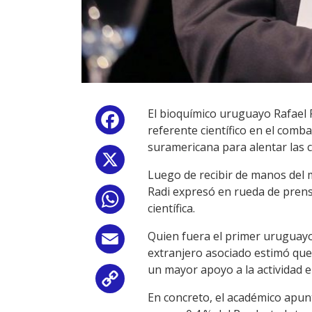
El bioquímico uruguayo Rafael 
Facebook
referente científico en el comb
suramericana para alentar las ca
X
Luego de recibir de manos del m
Radi expresó en rueda de prensa
WhatsApp
científica.
Quien fuera el primer uruguayo
Email
extranjero asociado estimó que
un mayor apoyo a la actividad en
Copy
En concreto, el académico apunt
Link