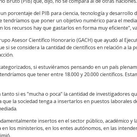
no Bruto (PIB) que, dijo, no se compara al de otras naciones.
un porcentaje del PIB para ciencia, tecnología y desarrollo d
e tendríamos que poner un objetivo numérico para el medi
 los recursos hay que gastarlos en forma muy eficiente", va
Grupo Asesor Científico Honorario (GACH) que ayudó al Ejecu
si se considera la cantidad de científicos en relación a la p
acción.
 categorizados, si estuviéramos pensando en un país plenam
, tendríamos que tener entre 18.000 y 20.000 científicos. Est
en tanto si es "mucha o poca" la cantidad de investigadores
 que la sociedad tenga a insertarlos en puestos laborales d
mediada.
ndamentalmente insertos en el sector público, académico y la
 en los ministerios, en los entes autónomos, en las intenden
imió.