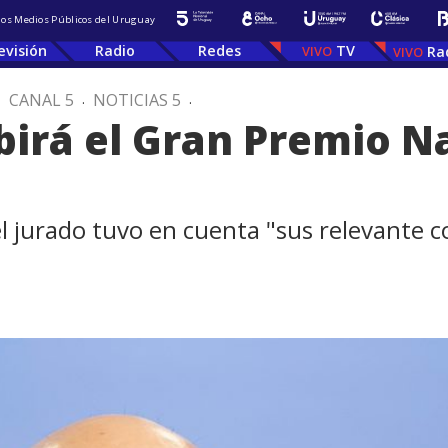
 los Medios Públicos del Uruguay
evisión
Radio
Redes
TV
Ra
.
CANAL 5
.
NOTICIAS 5
.
ibirá el Gran Premio N
 jurado tuvo en cuenta "sus relevante co