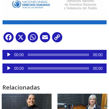
Facebook
X
WhatsApp
Email
Copy
Link
Reproductor
de
00:00
00:00
audio
Reproductor
00:00
00:00
de
audio
Relacionadas