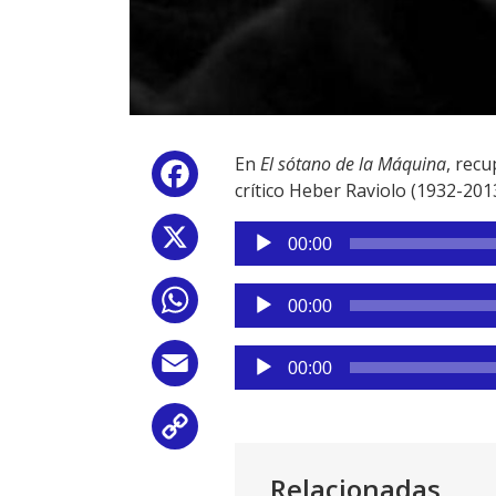
En
El sótano de la Máquina
, recu
Facebook
crítico Heber Raviolo (1932-20
Reproductor
X
00:00
de
audio
Reproductor
WhatsApp
00:00
de
audio
Reproductor
Email
00:00
de
audio
Copy
Link
Relacionadas