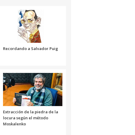
el
o
para
volumen.
disminuir
aumentar
el
o
volumen.
disminuir
el
volumen.
Recordando a Salvador Puig
Extracción de la piedra de la
locura según el método
Moskalenko