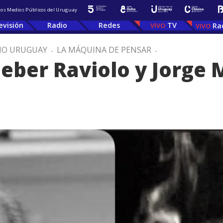
 los Medios Públicos del Uruguay
evisión
Radio
Redes
TV
Ra
IO URUGUAY
.
LA MÁQUINA DE PENSAR
.
eber Raviolo y Jorge