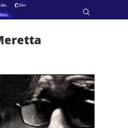
dios
 Meretta