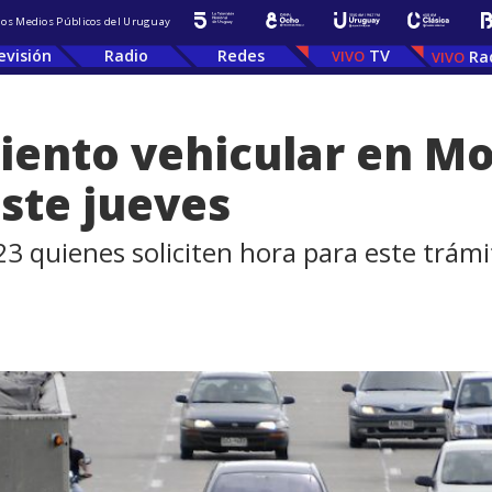
 los Medios Públicos del Uruguay
evisión
Radio
Redes
TV
Ra
nto vehicular en Mo
este jueves
023 quienes soliciten hora para este trá