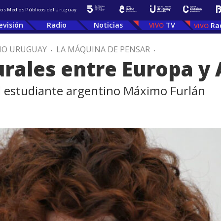
 los Medios Públicos del Uruguay
evisión
Radio
Noticias
TV
Ra
IO URUGUAY
.
LA MÁQUINA DE PENSAR
.
urales entre Europa y
l estudiante argentino Máximo Furlán