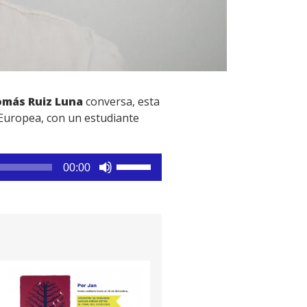
omás Ruiz Luna
conversa, esta
 Europea, con un estudiante
Utiliza
00:00
las
teclas
de
flecha
arriba/abajo
para
aumentar
o