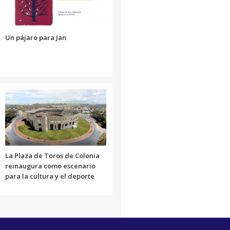
disminuir
el
volumen.
Un pájaro para Jan
La Plaza de Toros de Colonia
reinaugura como escenario
para la cultura y el deporte