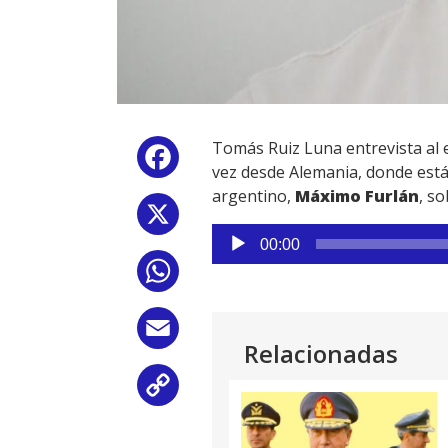
Tomás Ruiz Luna entrevista al
Facebook
vez desde Alemania, donde está
argentino,
Máximo Furlán
, s
X
Reproductor
00:00
de
WhatsApp
audio
Email
Relacionadas
Copy
Link