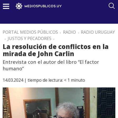
PORTAL MEDIOS PÚBLICOS
.
RADIO
.
RADIO URUGUAY
.
JUSTOS Y PECADORES
.
La resolución de conflictos en la
mirada de John Carlin
Entrevista con el autor del libro “El factor
humano”
14.03.2024 |
tiempo de lectura:
< 1
minuto