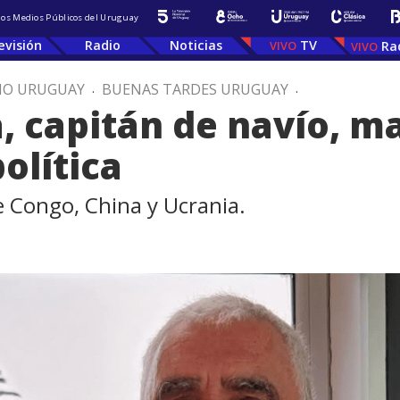
 los Medios Públicos del Uruguay
evisión
Radio
Noticias
TV
Ra
IO URUGUAY
.
BUENAS TARDES URUGUAY
.
, capitán de navío, m
olítica
de Congo, China y Ucrania.