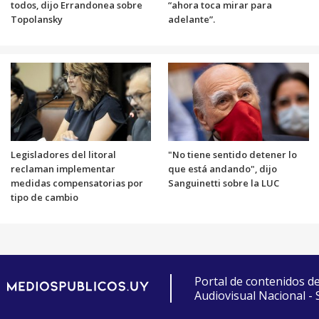
todos, dijo Errandonea sobre
“ahora toca mirar para
Topolansky
adelante”.
Legisladores del litoral
"No tiene sentido detener lo
reclaman implementar
que está andando", dijo
medidas compensatorias por
Sanguinetti sobre la LUC
tipo de cambio
Portal de contenidos d
Audiovisual Nacional -