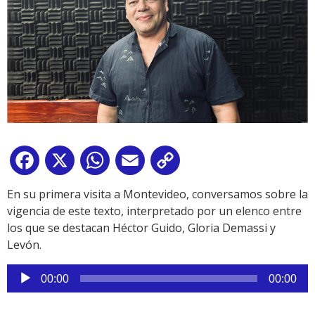
Facebook
X
WhatsApp
Email
Copy
Link
En su primera visita a Montevideo, conversamos sobre la
vigencia de este texto, interpretado por un elenco entre
los que se destacan Héctor Guido, Gloria Demassi y
Levón.
Reproductor
00:00
00:00
de
audio