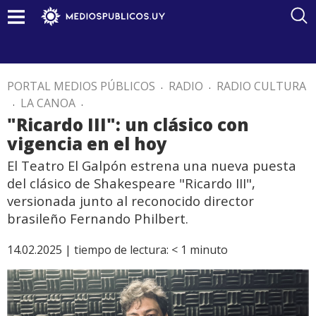
PORTAL MEDIOS PÚBLICOS
.
RADIO
.
RADIO CULTURA
.
LA CANOA
.
"Ricardo III": un clásico con
vigencia en el hoy
El Teatro El Galpón estrena una nueva puesta
del clásico de Shakespeare "Ricardo III",
versionada junto al reconocido director
brasileño Fernando Philbert.
14.02.2025 |
tiempo de lectura:
< 1
minuto