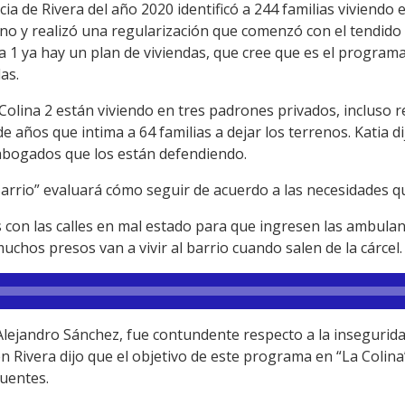
a de Rivera del año 2020 identificó a 244 familias viviendo e
o y realizó una regularización que comenzó con el tendido el
na 1 ya hay un plan de viviendas, que cree que es el progra
as.
Colina 2 están viviendo en tres padrones privados, incluso 
e años que intima a 64 familias a dejar los terrenos. Katia d
abogados que los están defendiendo.
arrio” evaluará cómo seguir de acuerdo a las necesidades qu
 con las calles en mal estado para que ingresen las ambulan
uchos presos van a vivir al barrio cuando salen de la cárcel.
 Alejandro Sánchez, fue contundente respecto a la inseguridad
n Rivera dijo que el objetivo de este programa en “La Colina”
cuentes.