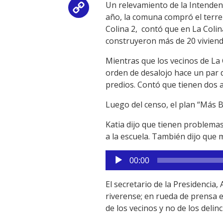
audio
Un relevamiento de la Intendenci
Copy
año, la comuna compró el terren
Colina 2, contó que en La Coli
Link
construyeron más de 20 viviend
Mientras que los vecinos de La 
orden de desalojo hace un par d
predios. Contó que tienen dos 
Luego del censo, el plan “Más B
Katia dijo que tienen problemas
a la escuela. También dijo que m
Reproductor
00:00
de
audio
El secretario de la Presidencia,
riverense; en rueda de prensa e
de los vecinos y no de los delin