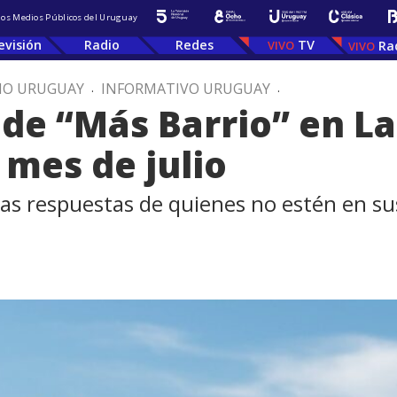
 los Medios Públicos del Uruguay
evisión
Radio
Redes
TV
Ra
IO URUGUAY
.
INFORMATIVO URUGUAY
.
 de “Más Barrio” en La
mes de julio
las respuestas de quienes no estén en s