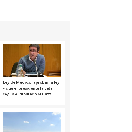
para
aumentar
o
disminuir
el
volumen.
Ley de Medios: “aprobar la ley
y que el presidente la vete”,
según el diputado Melazzi