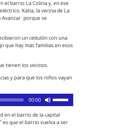
teclas
n el barrio La Colina y, en ese
de
éctrico. Katia, la vecina de La
flecha
ma Avanzar porque se
arriba/abajo
para
recibieron un cedulón con una
aumentar
ijo que hay más familias en esos
o
disminuir
el
e tienen los vecinos.
volumen.
cias y para que los niños vayan
Utiliza
00:00
las
teclas
 en el barrio de la capital
de
 es que el barrio vuelva a ser
flecha
arriba/abajo