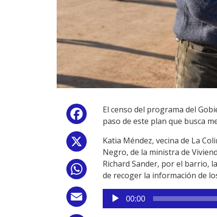
El censo del programa del Gobie
Facebook
paso de este plan que busca mej
Katia Méndez, vecina de La Colin
X
Negro, de la ministra de Vivien
Richard Sander, por el barrio, 
WhatsApp
de recoger la información de l
Reproductor
Email
00:00
de