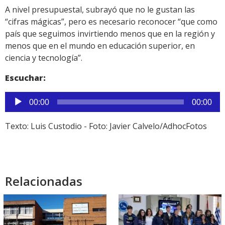
A nivel presupuestal, subrayó que no le gustan las
“cifras mágicas”, pero es necesario reconocer “que como
país que seguimos invirtiendo menos que en la región y
menos que en el mundo en educación superior, en
ciencia y tecnología”.
Escuchar:
Reproductor
00:00
00:00
de
audio
Texto: Luis Custodio - Foto: Javier Calvelo/AdhocFotos
Relacionadas