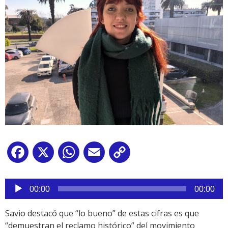
Facebook
X
WhatsApp
Email
Copy
Link
Reproductor
de
00:00
00:00
audio
Savio destacó que “lo bueno” de estas cifras es que
“demuestran el reclamo histórico” del movimiento