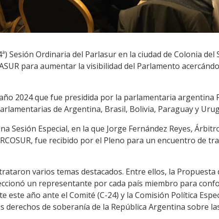
94ª) Sesión Ordinaria del Parlasur en la ciudad de Colonia de
LASUR para aumentar la visibilidad del Parlamento acercándo
l año 2024 que fue presidida por la parlamentaria argentina 
arlamentarias de Argentina, Brasil, Bolivia, Paraguay y Uru
ó una Sesión Especial, en la que Jorge Fernández Reyes, Árbit
RCOSUR, fue recibido por el Pleno para un encuentro de tr
trataron varios temas destacados. Entre ellos, la Propuesta d
cionó un representante por cada país miembro para confo
este año ante el Comité (C-24) y la Comisión Política Espec
s derechos de soberanía de la República Argentina sobre las