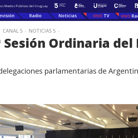
 los Medios Públicos del Uruguay
evisión
Radio
Noticias
TV
Ra
.
CANAL 5
.
NOTICIAS 5
.
ª Sesión Ordinaria del
delegaciones parlamentarias de Argentina,