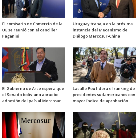
El comisario de Comercio de la
Uruguay trabaja en la próxima
UE se reunió con el canciller
instancia del Mecanismo de
Paganini
Diálogo Mercosur-China
El Gobierno de Arce espera que
Lacalle Pou lidera el ranking de
el Senado boliviano apruebe
presidentes sudamericanos con
adhesión del país al Mercosur
mayor índice de aprobación