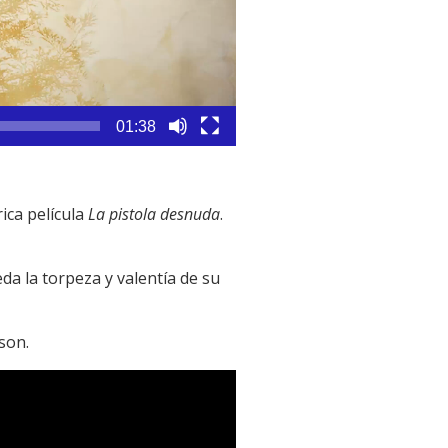
01:38
rica película
La pistola desnuda
.
da la torpeza y valentía de su
son.