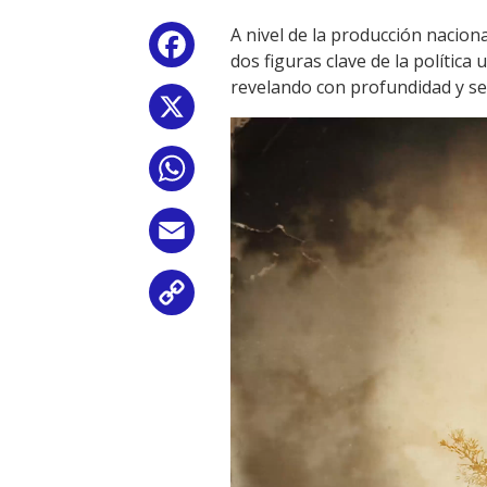
A nivel de la producción nacion
Facebook
dos figuras clave de la política
revelando con profundidad y sen
X
Reproductor
de
WhatsApp
vídeo
Email
Copy
Link