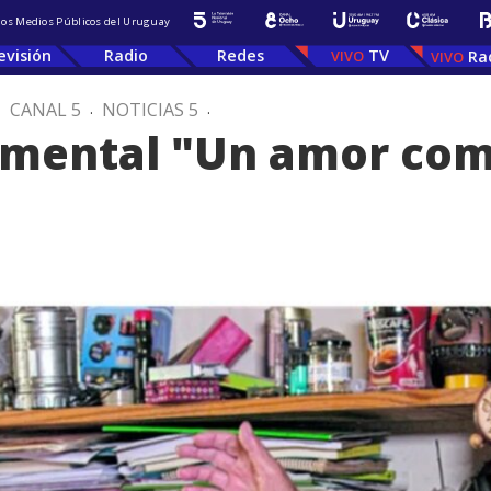
 los Medios Públicos del Uruguay
evisión
Radio
Redes
TV
Ra
.
CANAL 5
.
NOTICIAS 5
.
umental "Un amor co