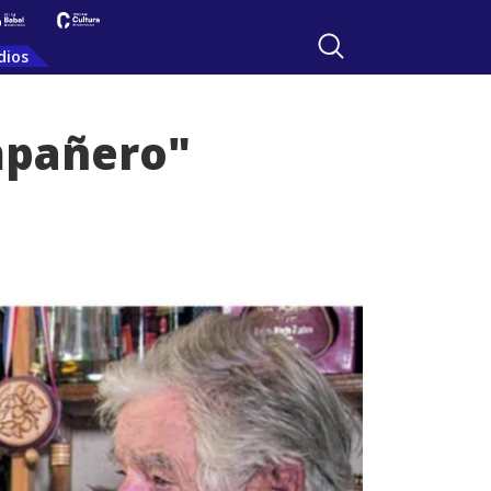
dios
mpañero"