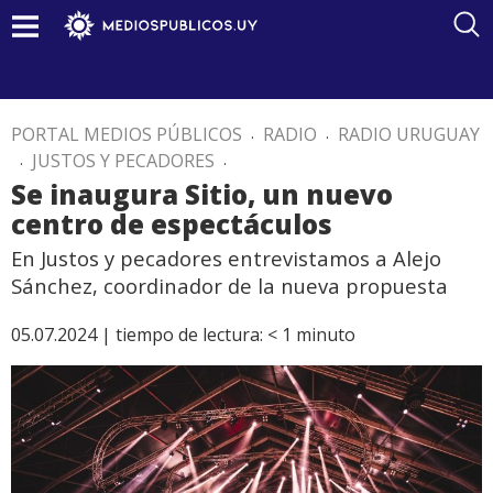
PORTAL MEDIOS PÚBLICOS
.
RADIO
.
RADIO URUGUAY
.
JUSTOS Y PECADORES
.
Se inaugura Sitio, un nuevo
centro de espectáculos
En Justos y pecadores entrevistamos a Alejo
Sánchez, coordinador de la nueva propuesta
05.07.2024 |
tiempo de lectura:
< 1
minuto