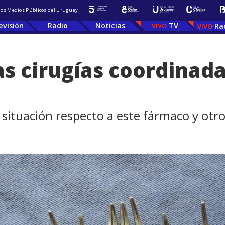
 los Medios Públicos del Uruguay
evisión
Radio
Noticias
TV
Ra
as cirugías coordinada
situación respecto a este fármaco y otros