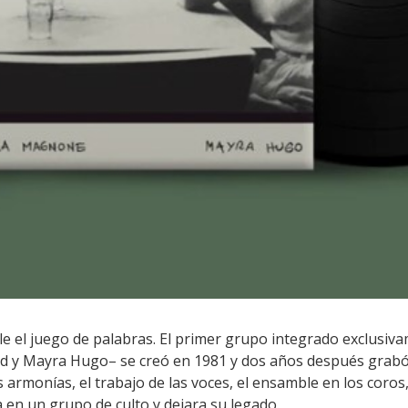
ale el juego de palabras. El primer grupo integrado exclusiv
d y Mayra Hugo– se creó en 1981 y dos años después grabó 
as armonías, el trabajo de las voces, el ensamble en los cor
 en un grupo de culto y dejara su legado.