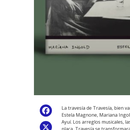
La travesía de Travesía, bien v
Facebook
Estela Magnone, Mariana Ingol
Ayuí. Los arreglos musicales, l
X
placa, Travesía se transformara