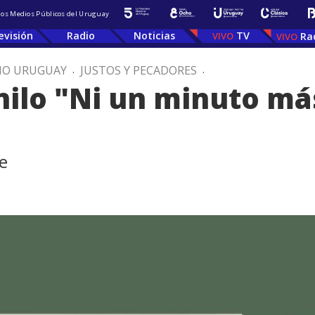
 los Medios Públicos del Uruguay
evisión
Radio
Noticias
TV
Ra
IO URUGUAY
.
JUSTOS Y PECADORES
.
inilo "Ni un minuto má
e