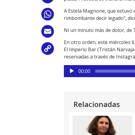
A Estela Magnone, que estuvo
WhatsApp
rimbombante decir legado”, dice
Ni un minuto más de dolor, de T
Email
En otro orden, este miércoles
El Imperio Bar (Tristán Narvaj
Copy
reservadas a través de Instagr
Link
Reproductor
00:00
de
audio
Relacionadas