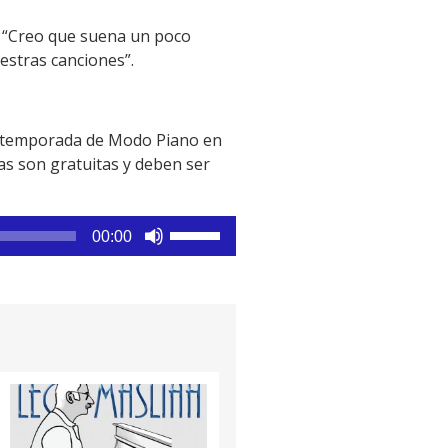
. “Creo que suena un poco
estras canciones”.
a temporada de Modo Piano en
as son gratuitas y deben ser
Utiliza
00:00
las
teclas
de
flecha
arriba/abajo
para
aumentar
o
disminuir