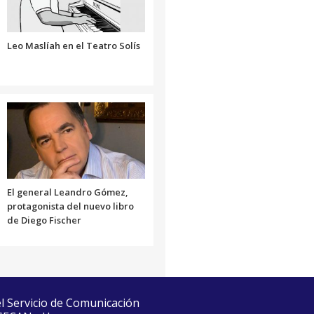
el
volumen.
Leo Maslíah en el Teatro Solís
El general Leandro Gómez,
protagonista del nuevo libro
de Diego Fischer
el Servicio de Comunicación