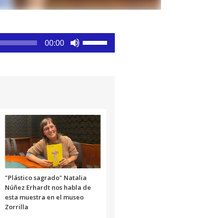
Utiliza
00:00
las
teclas
de
flecha
arriba/abajo
para
aumentar
o
disminuir
el
volumen.
"Plástico sagrado" Natalia
Núñez Erhardt nos habla de
esta muestra en el museo
Zorrilla