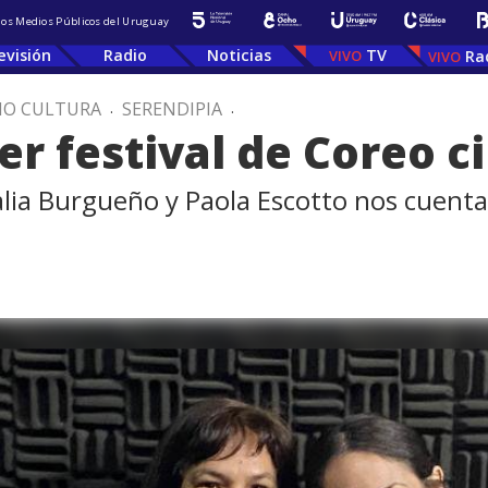
 los Medios Públicos del Uruguay
evisión
Radio
Noticias
TV
Ra
IO CULTURA
.
SERENDIPIA
.
mer festival de Coreo 
lia Burgueño y Paola Escotto nos cuentan