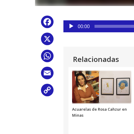
Reproductor
Facebook
de
00:00
audio
X
WhatsApp
Relacionadas
Email
Copy
Link
Acuarelas de Rosa Cahzur en
Minas