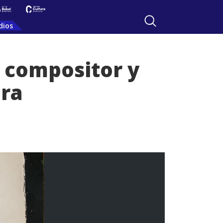
dios
, compositor y
era