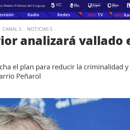
 los Medios Públicos del Uruguay
evisión
Radio
Redes
TV
Ra
.
CANAL 5
.
NOTICIAS 5
.
ior analizará vallado 
a el plan para reducir la criminalidad y e
arrio Peñarol