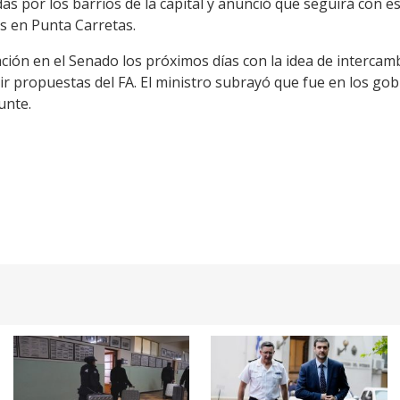
das por los barrios de la capital y anunció que seguirá con es
os en Punta Carretas.
lación en el Senado los próximos días con la idea de interca
bir propuestas del FA. El ministro subrayó que fue en los go
unte.