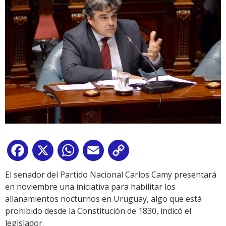
Facebook
X
WhatsApp
Email
Copy
Link
El senador del Partido Nacional Carlos Camy presentará
en noviembre una iniciativa para habilitar los
allanamientos nocturnos en Uruguay, algo que está
prohibido desde la Constitución de 1830, indicó el
legislador.