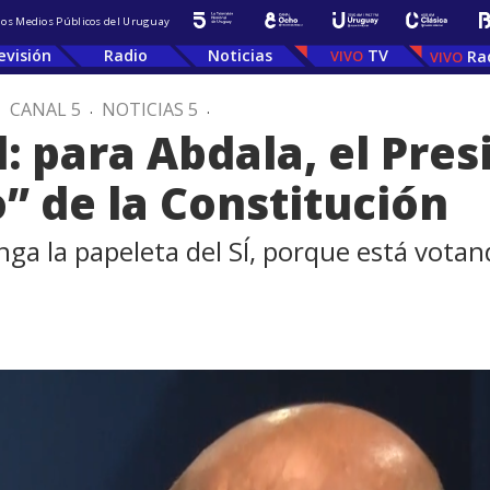
 los Medios Públicos del Uruguay
evisión
Radio
Noticias
TV
Ra
.
CANAL 5
.
NOTICIAS 5
.
: para Abdala, el Pres
 de la Constitución
nga la papeleta del SÍ, porque está vota