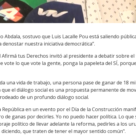
celo Abdala, sostuvo que Luis Lacalle Pou está saliendo púb
a denostar nuestra iniciativa democrática”.
 Afirmá tus Derechos invitó al presidente a debatir sobre e
 vote lo que vote la gente, ponga la papeleta del SÍ, porqu
da una vida de trabajo, una persona pase de ganar de 18 mil
n que el diálogo social es una propuesta permanente de mov
rodeado de un profundo diálogo social.
la República en un evento por el Día de la Construcción mani
o de ganas por decirles. Yo no puedo hacer política. Lo que s
raje político de llevar adelante la reforma, pedirles a los 
 diciendo, que traten de tener el mayor sentido común".