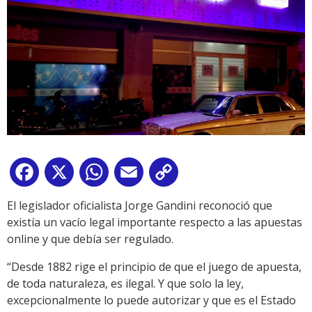
Facebook
X
WhatsApp
Email
Copy
Link
El legislador oficialista Jorge Gandini reconoció que
existía un vacío legal importante respecto a las apuestas
online y que debía ser regulado.
“Desde 1882 rige el principio de que el juego de apuesta,
de toda naturaleza, es ilegal. Y que solo la ley,
excepcionalmente lo puede autorizar y que es el Estado