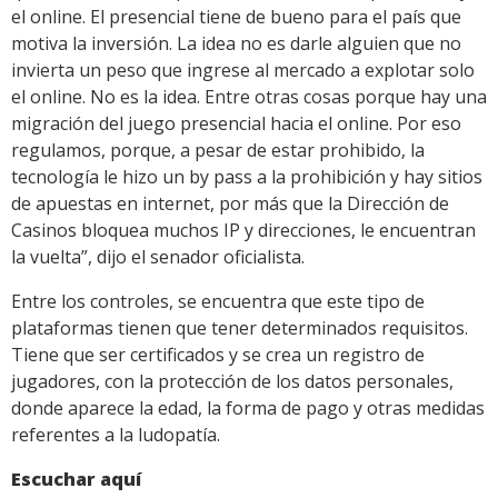
el online. El presencial tiene de bueno para el país que
motiva la inversión. La idea no es darle alguien que no
invierta un peso que ingrese al mercado a explotar solo
el online. No es la idea. Entre otras cosas porque hay una
migración del juego presencial hacia el online. Por eso
regulamos, porque, a pesar de estar prohibido, la
tecnología le hizo un by pass a la prohibición y hay sitios
de apuestas en internet, por más que la Dirección de
Casinos bloquea muchos IP y direcciones, le encuentran
la vuelta”, dijo el senador oficialista.
Entre los controles, se encuentra que este tipo de
plataformas tienen que tener determinados requisitos.
Tiene que ser certificados y se crea un registro de
jugadores, con la protección de los datos personales,
donde aparece la edad, la forma de pago y otras medidas
referentes a la ludopatía.
Escuchar aquí