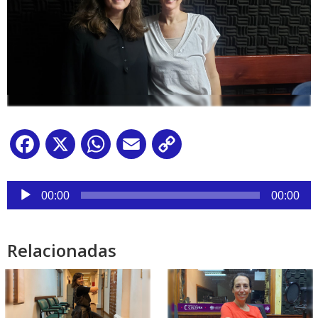
Facebook
X
WhatsApp
Email
Copy
Link
Reproductor
de
00:00
00:00
audio
Relacionadas