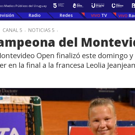
 los Medios Públicos del Uruguay
evisión
Radio
Redes
TV
Ra
.
CANAL 5
.
NOTICIAS 5
.
 campeona del Montev
ontevideo Open finalizó este domingo y 
en la final a la francesa Leolia Jeanjea