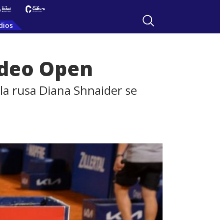
dios
ideo Open
la rusa Diana Shnaider se
n