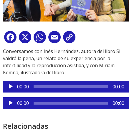
Facebook
X
WhatsApp
Email
Copy
Link
Conversamos con Inés Hernández, autora del libro Si
valdrá la pena, un relato de su experiencia por la
infertilidad y la reproducción asistida, y con Miriam
Kemna, ilustradora del libro.
Reproductor
00:00
00:00
de
audio
Reproductor
00:00
00:00
de
audio
Relacionadas