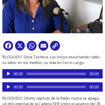
Facebook
X
WhatsApp
Email
Copy
Link
BLOQUE01: Silvia Techera, sus inicios escuchando radio ,
su labor en los medios, su vida en Cerro Largo.
Reproductor
00:00
00:00
de
audio
Reproductor
00:00
00:00
de
audio
BLOQUE02: Último cápitulo de la Radio nunca se apaga,
un documental de la Cadena SER sobre el apagon del 28