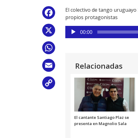
El colectivo de tango uruguayo 
Facebook
propios protagonistas
Reproductor
X
00:00
de
audio
WhatsApp
Relacionadas
Email
Copy
Link
El cantante Santiago Plaz se
presenta en Magnolio Sala