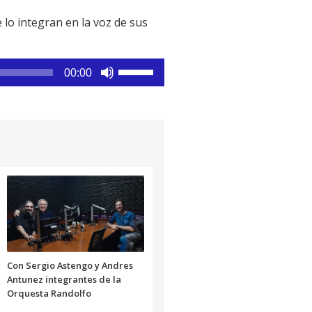
 lo integran en la voz de sus
Utiliza
00:00
las
teclas
de
flecha
arriba/abajo
para
aumentar
o
disminuir
el
volumen.
Con Sergio Astengo y Andres
Antunez integrantes de la
Orquesta Randolfo