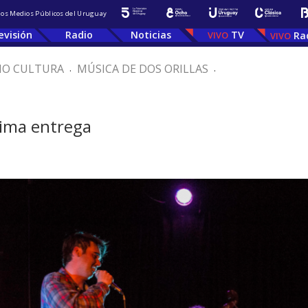
 los Medios Públicos del Uruguay
evisión
Radio
Noticias
TV
Ra
IO CULTURA
.
MÚSICA DE DOS ORILLAS
.
tima entrega