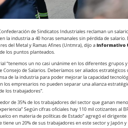
Confederación de Sindicatos Industriales reclaman un salari
 en la industria a 40 horas semanales sin pérdida de salario
res del Metal y Ramas Afines (Untmra), dijo a
Informativo
 de los puntos planteados.
rial “tenemos un no casi unánime en los diferentes grupos 
e Consejo de Salarios. Deberíamos ser aliados estratégicos 
ensa de la industria para poder mejorar la capacidad tecnológ
ón los empresarios no pueden separar una alianza estratégic
e los trabajadores”.
dor de 35% de los trabajadores del sector que ganan menos
xperiencia” Según cifras oficiales hay 110 mil cotizantes al B
uelco en materia de políticas de Estado” agregó el dirigente 
tiene un 20% de sus trabajadores en este sector y Japón y