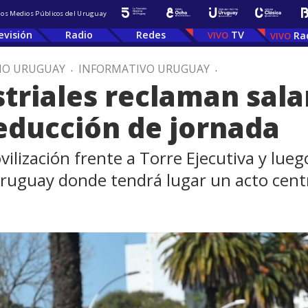
 los Medios Públicos del Uruguay
evisión
Radio
Redes
TV
Ra
IO URUGUAY
.
INFORMATIVO URUGUAY
.
striales reclaman sal
reducción de jornada
lización frente a Torre Ejecutiva y lue
Uruguay donde tendrá lugar un acto cent