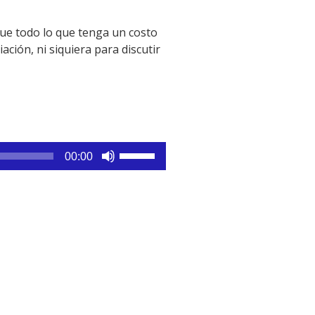
que todo lo que tenga un costo
ción, ni siquiera para discutir
Utiliza
00:00
las
teclas
de
flecha
arriba/abajo
para
aumentar
o
disminuir