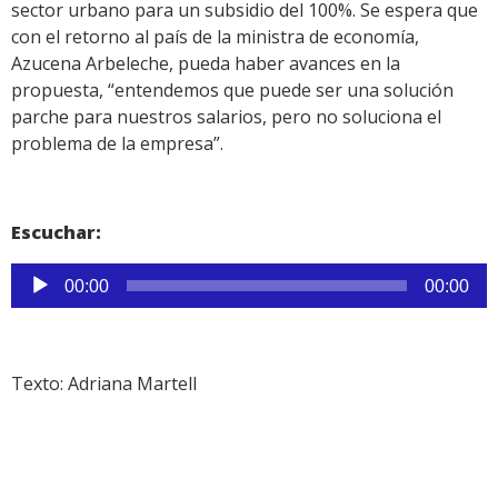
sector urbano para un subsidio del 100%. Se espera que
con el retorno al país de la ministra de economía,
Azucena Arbeleche, pueda haber avances en la
propuesta, “entendemos que puede ser una solución
parche para nuestros salarios, pero no soluciona el
problema de la empresa”.
Escuchar:
Reproductor
00:00
00:00
de
audio
Texto: Adriana Martell