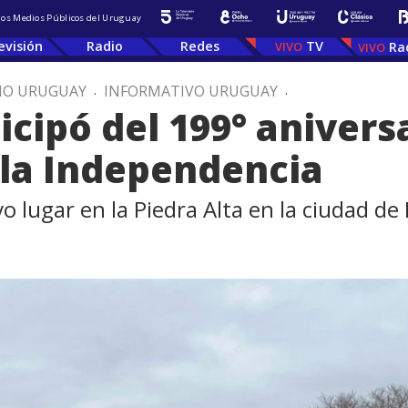
 los Medios Públicos del Uruguay
evisión
Radio
Redes
TV
Ra
IO URUGUAY
.
INFORMATIVO URUGUAY
.
icipó del 199° aniversa
 la Independencia
 lugar en la Piedra Alta en la ciudad de 