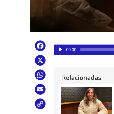
Reproductor
Facebook
de
00:00
audio
X
WhatsApp
Relacionadas
Email
Copy