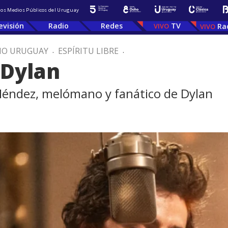
 los Medios Públicos del Uruguay
evisión
Radio
Redes
TV
Ra
IO URUGUAY
.
ESPÍRITU LIBRE
.
 Dylan
éndez, melómano y fanático de Dylan