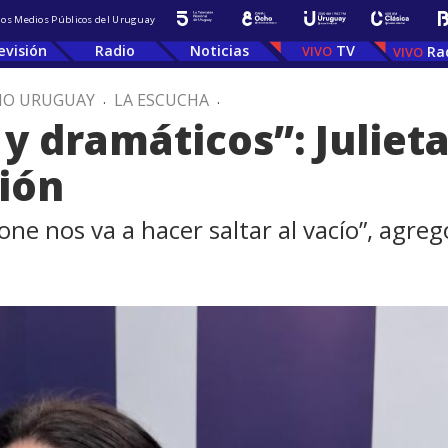
 los Medios Públicos del Uruguay
evisión
Radio
Noticias
TV
Ra
IO URUGUAY
.
LA ESCUCHA
.
y dramáticos”: Juliet
ción
e nos va a hacer saltar al vacío”, agreg