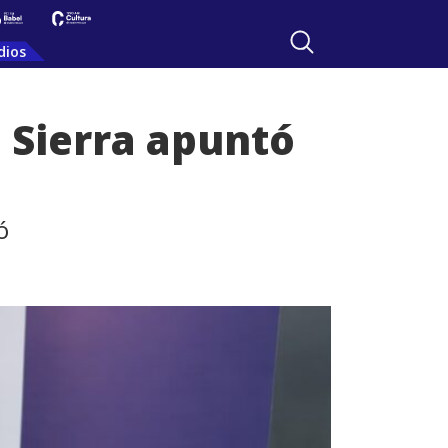
dios
a Sierra apuntó
ó