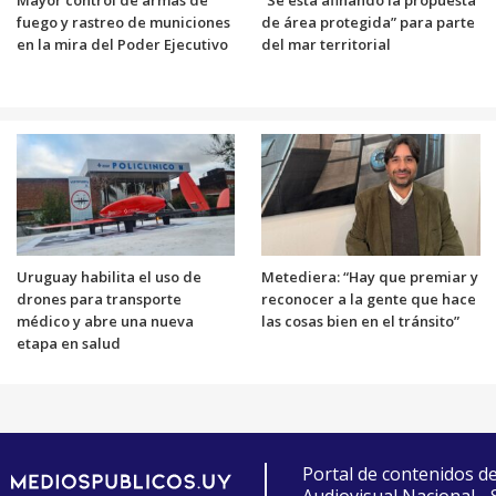
Mayor control de armas de
“Se está afinando la propuesta
fuego y rastreo de municiones
de área protegida” para parte
en la mira del Poder Ejecutivo
del mar territorial
Uruguay habilita el uso de
Metediera: “Hay que premiar y
drones para transporte
reconocer a la gente que hace
médico y abre una nueva
las cosas bien en el tránsito”
etapa en salud
Portal de contenidos d