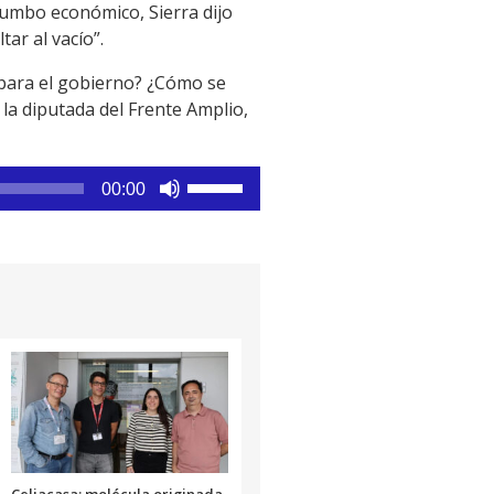
 rumbo económico, Sierra dijo
ar al vacío”.
 para el gobierno? ¿Cómo se
 la diputada del Frente Amplio,
Utiliza
00:00
las
teclas
de
flecha
arriba/abajo
para
aumentar
o
disminuir
el
volumen.