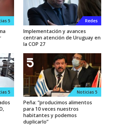
ias 5
Redes
ima
Implementación y avances
r
centran atención de Uruguay en
la COP 27
ias 5
Noticias 5
rados
Peña: “producimos alimentos
D,
para 10 veces nuestros
habitantes y podemos
duplicarlo”