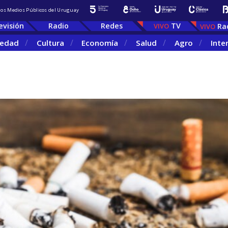
 los Medios Públicos del Uruguay
evisión
Radio
Redes
TV
Ra
iedad
Cultura
Economía
Salud
Agro
Inte