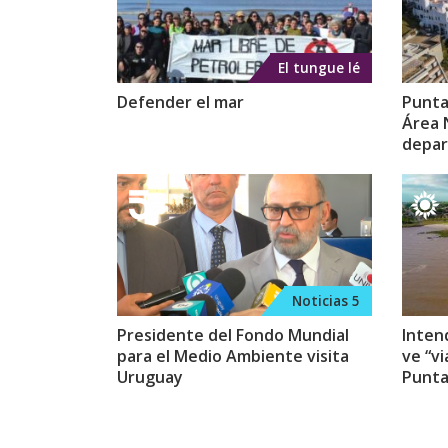
El tungue lé
Defender el mar
Punta
Área 
depar
Noticias 5
Presidente del Fondo Mundial
Inten
para el Medio Ambiente visita
ve “vi
Uruguay
Punta