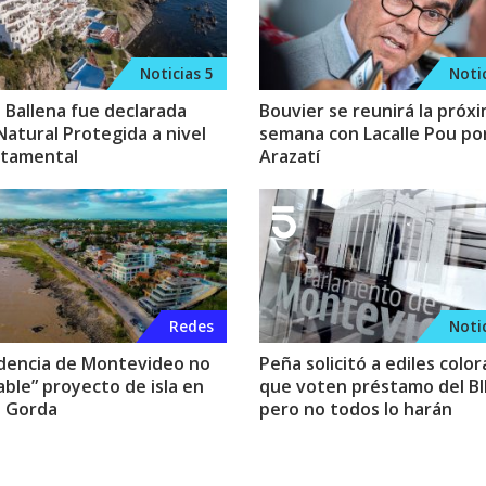
Noticias 5
Notic
 Ballena fue declarada
Bouvier se reunirá la próx
Natural Protegida a nivel
semana con Lacalle Pou po
tamental
Arazatí
Redes
Notic
dencia de Montevideo no
Peña solicitó a ediles colo
able” proyecto de isla en
que voten préstamo del BI
 Gorda
pero no todos lo harán