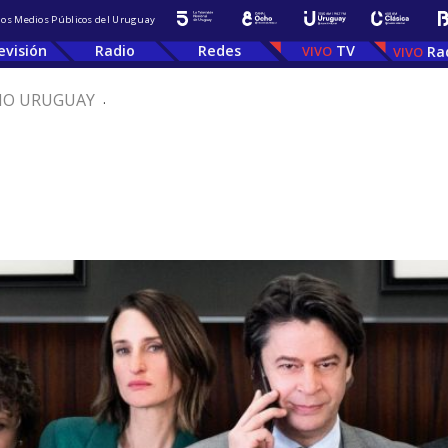
 los Medios Públicos del Uruguay
evisión
Radio
Redes
TV
Ra
IO URUGUAY
.