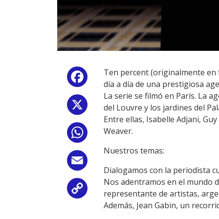
Ten percent (originalmente en f
Facebook
día a día de una prestigiosa age
La serie se filmó en París. La a
X
del Louvre y los jardines del Pa
Entre ellas, Isabelle Adjani, Gu
Weaver.
WhatsApp
Nuestros temas:
Email
Dialogamos con la periodista cu
Nos adentramos en el mundo de 
Copy
representante de artistas, arge
Además, Jean Gabin, un recorrid
Link