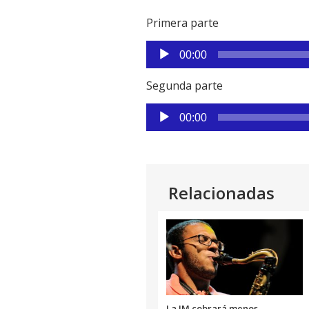
Primera parte
Reproductor
00:00
de
audio
Segunda parte
Reproductor
00:00
de
audio
Relacionadas
La IM cobrará menos