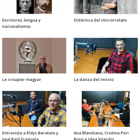
Escritores, lengua y
Didáctica del microrrelato
nacionalismos
Le croupier magyar
La danza del invicto
Entrevista a Eldys Baratute y
Ana Blandiana, Cristina Peri
José Raúl Fraguela
Rossi e Idea Vilariño