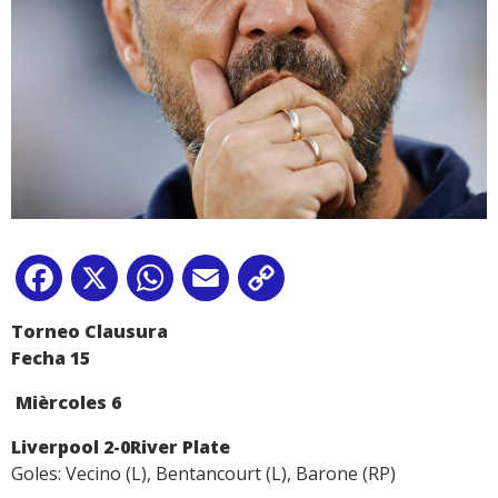
Facebook
X
WhatsApp
Email
Copy
Link
Torneo Clausura
Fecha 15
Mièrcoles 6
Liverpool 2-0River Plate
Goles: Vecino (L), Bentancourt (L), Barone (RP)