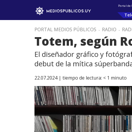
Portal de
Tel
PORTAL MEDIOS PÚBLICOS
.
RADIO
.
RAD
Totem, según R
El diseñador gráfico y fotógra
debut de la mítica súperband
22.07.2024 |
tiempo de lectura:
< 1
minuto