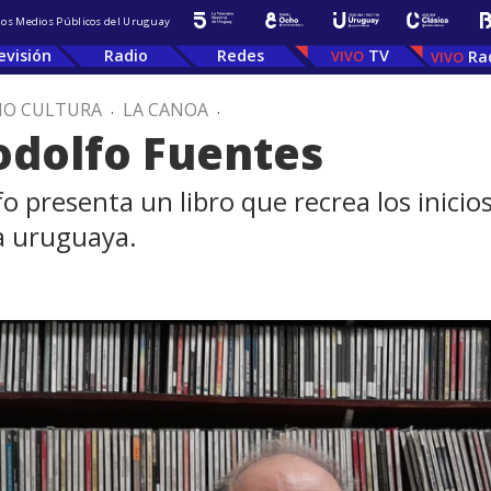
 los Medios Públicos del Uruguay
evisión
Radio
Redes
TV
Ra
IO CULTURA
.
LA CANOA
.
odolfo Fuentes
fo presenta un libro que recrea los inicio
a uruguaya.