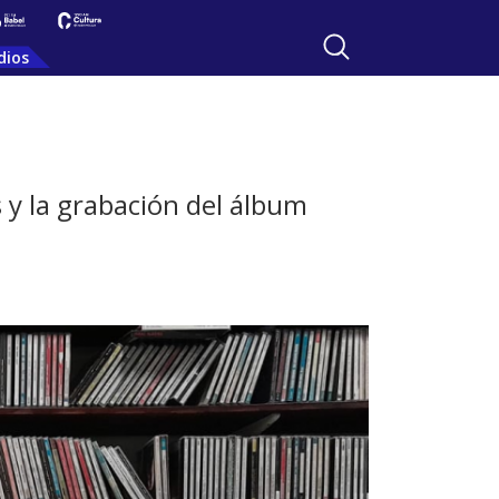
dios
s y la grabación del álbum