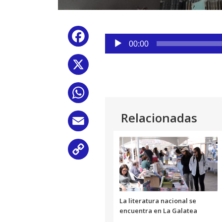
Reproductor
Facebook
de
00:00
audio
X
WhatsApp
Relacionadas
Email
Copy
Link
La literatura nacional se
encuentra en La Galatea