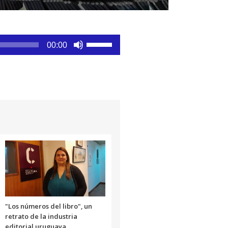
Utiliza
00:00
las
teclas
de
flecha
arriba/abajo
para
aumentar
o
disminuir
el
volumen.
"Los números del libro", un
retrato de la industria
editorial uruguaya