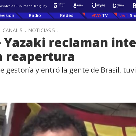
 los Medios Públicos del Uruguay
evisión
Radio
Redes
TV
Ra
.
CANAL 5
.
NOTICIAS 5
.
 Yazaki reclaman inte
a reapertura
gestoría y entró la gente de Brasil, tu