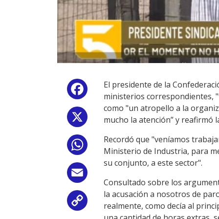
El presidente de la Confederaci
Facebook
ministerios correspondientes, "t
como "un atropello a la organiz
X
mucho la atención” y reafirmó 
Recordó que "veníamos trabajand
WhatsApp
Ministerio de Industria, para me
su conjunto, a este sector".
Email
Consultado sobre los argumentos
la acusación a nosotros de par
Copy
realmente, como decía al princi
una cantidad de horas extras, 