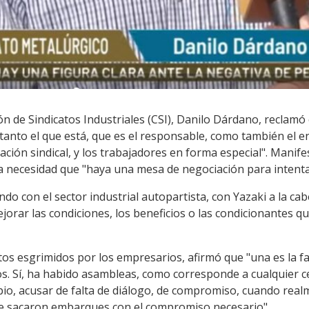
ón de Sindicatos Industriales (CSI), Danilo Dárdano, reclamó 
anto el que está, que es el responsable, como también el ent
ación sindical, y los trabajadores en forma especial". Manif
la necesidad que "haya una mesa de negociación para intenta
o con el sector industrial autopartista, con Yazaki a la cab
jorar las condiciones, los beneficios o las condicionantes qu
 esgrimidos por los empresarios, afirmó que "una es la falt
os. Sí, ha habido asambleas, como corresponde a cualquier c
pio, acusar de falta de diálogo, de compromiso, cuando real
se sacaron embarques con el compromiso necesario".