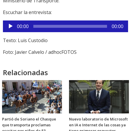
Ministerio de Transporte.
Escuchar la entrevista:
Reproductor
00:00
00:00
de
audio
Texto: Luis Custodio
Foto: Javier Calvelo / adhocFOTOS
Relacionadas
Partió de Soriano el Chasque
Nuevo laboratorio de Microsoft
que transporta proclamas
en IA e Internet de las cosas ya
escritas por niños de 53
tiene primeros proyectos