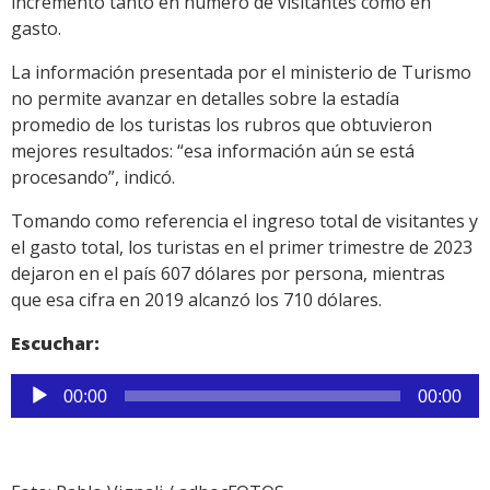
incremento tanto en número de visitantes como en
gasto.
La información presentada por el ministerio de Turismo
no permite avanzar en detalles sobre la estadía
promedio de los turistas los rubros que obtuvieron
mejores resultados: “esa información aún se está
procesando”, indicó.
Tomando como referencia el ingreso total de visitantes y
el gasto total, los turistas en el primer trimestre de 2023
dejaron en el país 607 dólares por persona, mientras
que esa cifra en 2019 alcanzó los 710 dólares.
Escuchar:
Reproductor
00:00
00:00
de
audio