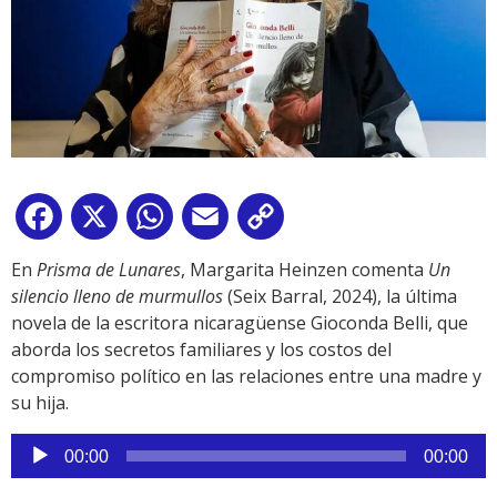
Facebook
X
WhatsApp
Email
Copy
Link
En
Prisma de Lunares
, Margarita Heinzen comenta
Un
silencio lleno de murmullos
(Seix Barral, 2024), la última
novela de la escritora nicaragüense Gioconda Belli, que
aborda los secretos familiares y los costos del
compromiso político en las relaciones entre una madre y
su hija.
Reproductor
00:00
00:00
de